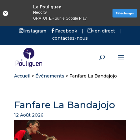
Le Pouliguen
Neocity
Télécharger
GRATUITE - Sur le Google Play
Instagram
Facebook
|
en direct
|
contactez-nous
Accueil
>
Événements
>
Fanfare La Bandajojo
Fanfare La Bandajojo
12 Août 2026