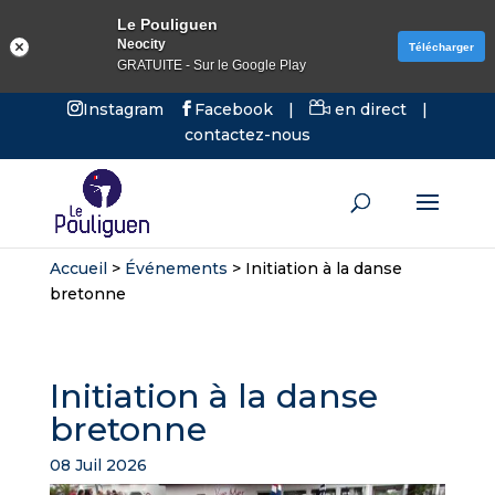
Le Pouliguen
Neocity
Télécharger
GRATUITE - Sur le Google Play
Instagram
Facebook
|
en direct
|
contactez-nous
Accueil
>
Événements
>
Initiation à la danse
bretonne
Initiation à la danse
bretonne
08 Juil 2026