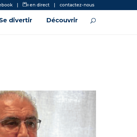
ebook
|
en direct
|
contactez-nous
Se divertir
Découvrir