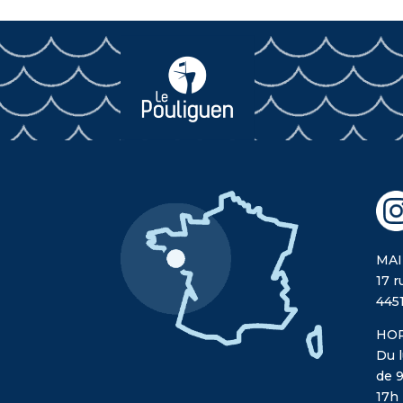
MAI
17 r
445
HOR
Du l
de 9
17h