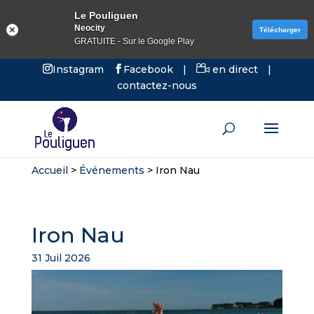
Le Pouliguen
Neocity
Télécharger
GRATUITE - Sur le Google Play
Instagram
Facebook
|
en direct
|
contactez-nous
Accueil
>
Événements
>
Iron Nau
Iron Nau
31 Juil 2026