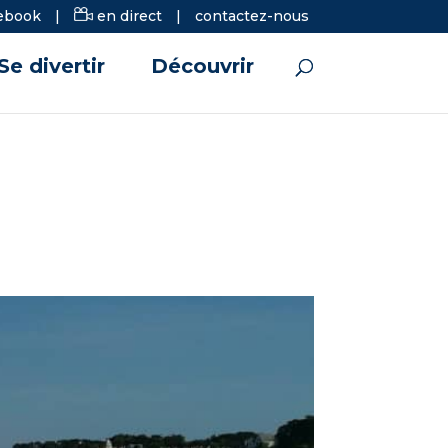
ebook
|
en direct
|
contactez-nous
Se divertir
Découvrir