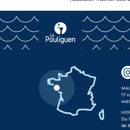
MAI
17 r
445
HOR
Du l
de 9