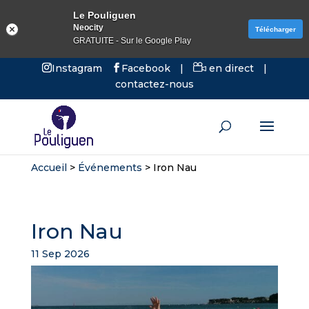
Le Pouliguen
Neocity
Télécharger
GRATUITE - Sur le Google Play
Instagram
Facebook
|
en direct
|
contactez-nous
Accueil
>
Événements
>
Iron Nau
Iron Nau
11 Sep 2026