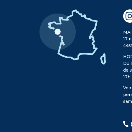
MAI
17 r
445
HOR
Du l
de 9
17h
Voir
per
sam