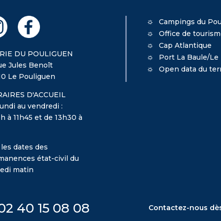
Campings du Pou
Office de touris
Cap Atlantique
RIE DU POULIGUEN
Port La Baule/Le
ue Jules Benoît
Open data du terr
10 Le Pouliguen
AIRES D'ACCUEIL
undi au vendredi :
h à 11h45 et de 13h30 à
 les dates des
manences état-civil du
edi matin
02 40 15 08 08
Contactez-nous dè