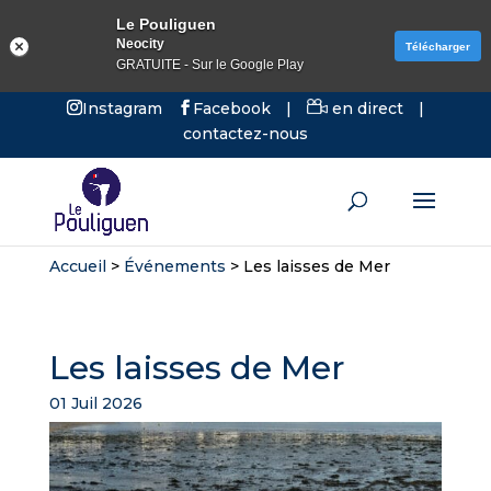
Le Pouliguen
Neocity
Télécharger
GRATUITE - Sur le Google Play
Instagram
Facebook
|
en direct
|
contactez-nous
Accueil
>
Événements
>
Les laisses de Mer
Les laisses de Mer
01 Juil 2026