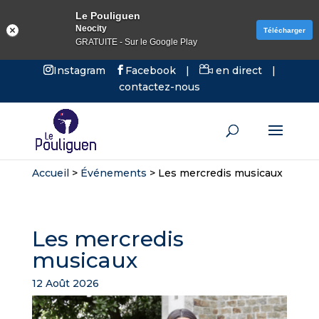
Le Pouliguen
Neocity
Télécharger
GRATUITE - Sur le Google Play
Instagram
Facebook
|
en direct
|
contactez-nous
Accueil
>
Événements
>
Les mercredis musicaux
Les mercredis
musicaux
12 Août 2026