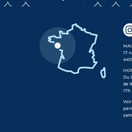
MAI
17 r
445
HOR
Du l
de 9
17h
Voir
per
sam