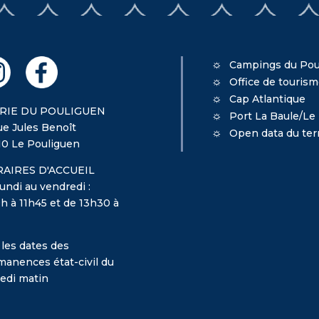
Campings du Pou
Office de touris
Cap Atlantique
RIE DU POULIGUEN
Port La Baule/Le
ue Jules Benoît
Open data du terr
10 Le Pouliguen
AIRES D'ACCUEIL
undi au vendredi :
h à 11h45 et de 13h30 à
 les dates des
manences état-civil du
edi matin