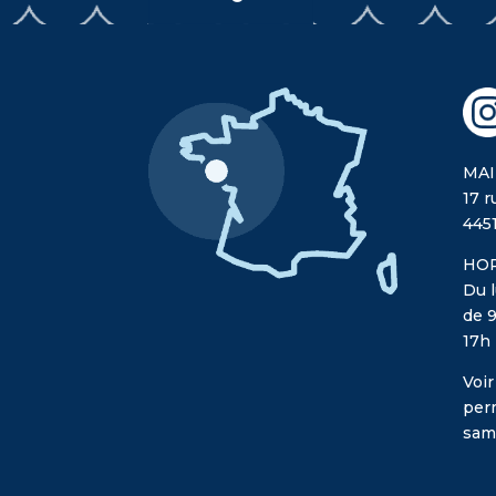
MAI
17 r
445
HOR
Du l
de 9
17h
Voir
per
sam