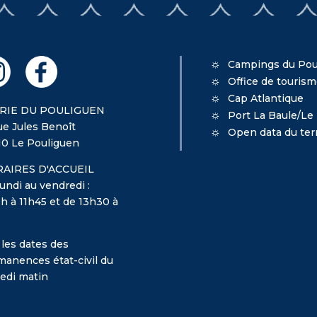
Campings du Pou
Office de touris
Cap Atlantique
RIE DU POULIGUEN
Port La Baule/Le
ue Jules Benoît
Open data du terr
10 Le Pouliguen
AIRES D'ACCUEIL
undi au vendredi :
h à 11h45 et de 13h30 à
 les dates des
manences état-civil du
edi matin