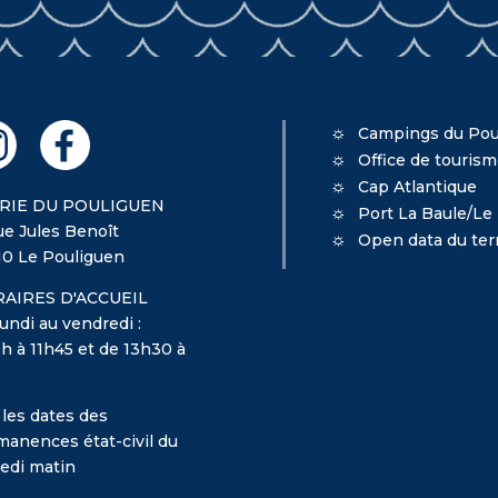
Campings du Pou
Office de touris
Cap Atlantique
RIE DU POULIGUEN
Port La Baule/Le
ue Jules Benoît
Open data du terr
10 Le Pouliguen
AIRES D'ACCUEIL
undi au vendredi :
h à 11h45 et de 13h30 à
 les dates des
manences état-civil du
edi matin