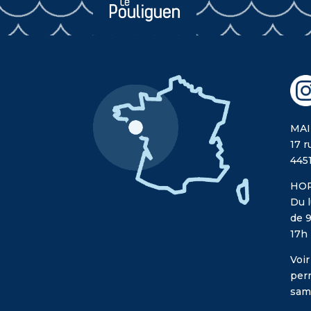
MAI
17 r
445
HOR
Du l
de 9
17h
Voir
per
sam