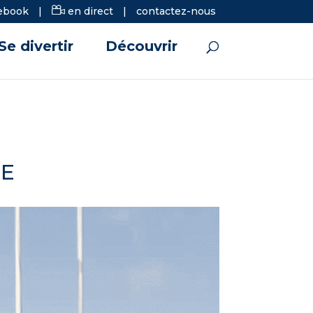
ebook
|
en direct
|
contactez-nous
Se divertir
Découvrir
NE