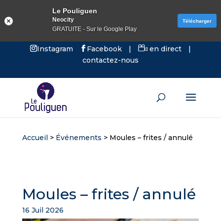
Le Pouliguen
Neocity
Télécharger
GRATUITE - Sur le Google Play
Instagram
Facebook
|
en direct
|
contactez-nous
Accueil
>
Événements
>
Moules – frites / annulé
Moules – frites / annulé
16 Juil 2026