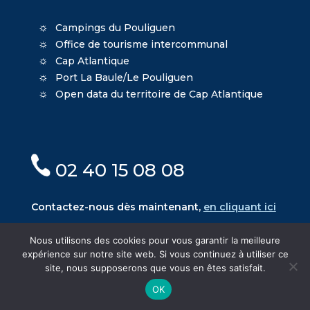
Campings du Pouliguen
Office de tourisme intercommunal
Cap Atlantique
Port La Baule/Le Pouliguen
Open data du territoire de Cap Atlantique
02 40 15 08 08
Contactez-nous dès maintenant,
en cliquant ici
Nous utilisons des cookies pour vous garantir la meilleure
expérience sur notre site web. Si vous continuez à utiliser ce
site, nous supposerons que vous en êtes satisfait.
© Mairie du Pouliguen - Création
Oniti
- Design
OK
MacKenzie
-
Mentions légales