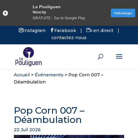
Le Pouliguen
Neocity
Télécharger
GRATUITE - Sur le Google Play
Instagram
Facebook
|
en direct
|
contactez-nous
Accueil
>
Événements
>
Pop Corn 007 –
Déambulation
Pop Corn 007 –
Déambulation
22 Juil 2026