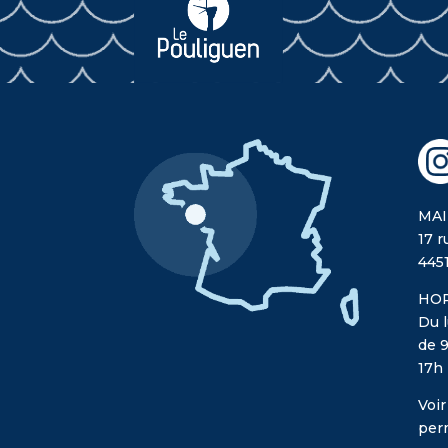
MAI
17 r
445
HOR
Du l
de 9
17h
Voir
per