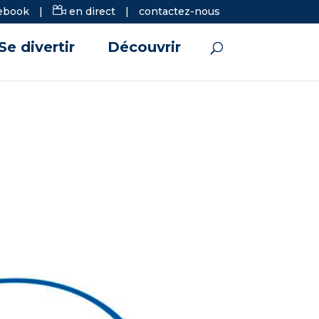
ebook
|
en direct
|
contactez-nous
Se divertir
Découvrir