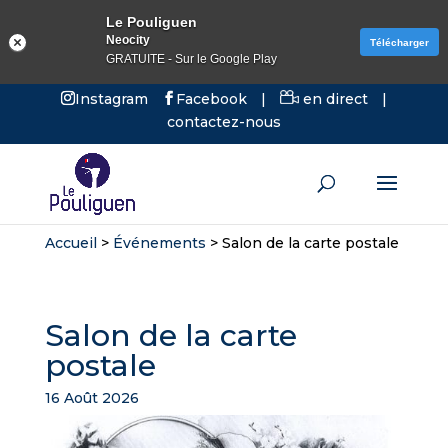
Le Pouliguen
Neocity
Télécharger
GRATUITE - Sur le Google Play
Instagram
Facebook
|
en direct
|
contactez-nous
Accueil
>
Événements
>
Salon de la carte postale
Salon de la carte
postale
16 Août 2026