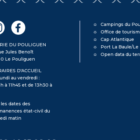
Campings du Pou
Office de touris
Cap Atlantique
RIE DU POULIGUEN
Port La Baule/Le
ue Jules Benoît
Open data du terr
10 Le Pouliguen
AIRES D'ACCUEIL
undi au vendredi :
h à 11h45 et de 13h30 à
 les dates des
manences état-civil du
edi matin