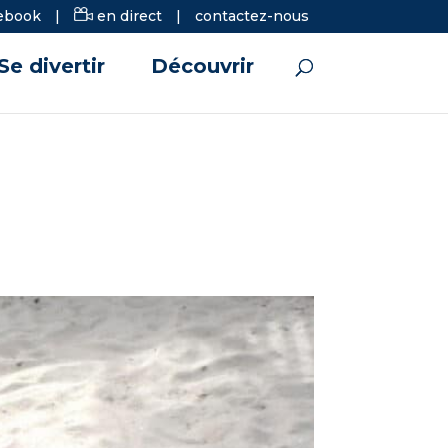
ebook
|
en direct
|
contactez-nous
Se divertir
Découvrir