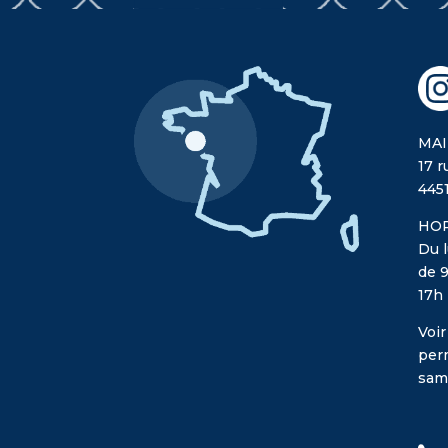
MAI
17 r
445
HOR
Du l
de 9
17h
Voir
per
sam