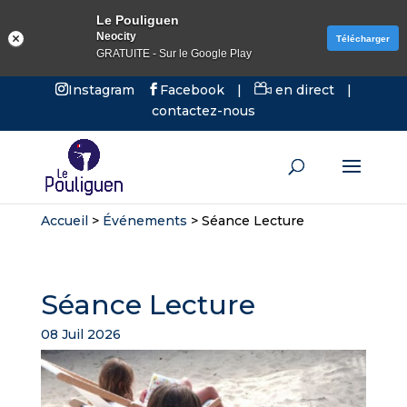
Le Pouliguen
Neocity
Télécharger
GRATUITE - Sur le Google Play
Instagram
Facebook
|
en direct
|
contactez-nous
Accueil
>
Événements
>
Séance Lecture
Séance Lecture
08 Juil 2026