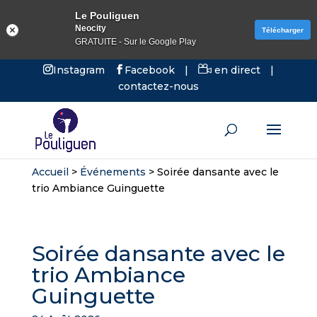
Le Pouliguen
Neocity
Télécharger
GRATUITE - Sur le Google Play
Instagram
Facebook
|
en direct
|
contactez-nous
Accueil
>
Événements
>
Soirée dansante avec le
trio Ambiance Guinguette
Soirée dansante avec le
trio Ambiance
Guinguette