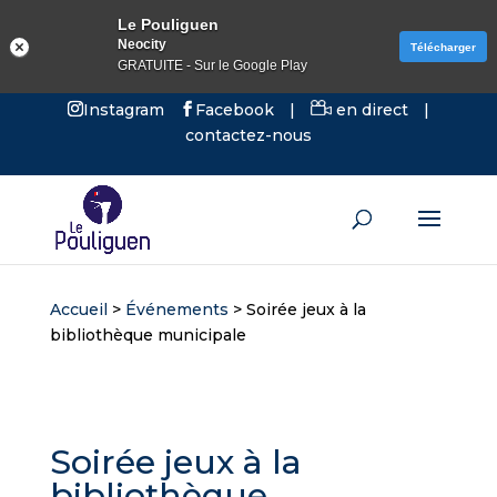
Le Pouliguen
Neocity
Télécharger
GRATUITE - Sur le Google Play
Instagram
Facebook
|
en direct
|
contactez-nous
Accueil
>
Événements
>
Soirée jeux à la
bibliothèque municipale
Soirée jeux à la
bibliothèque