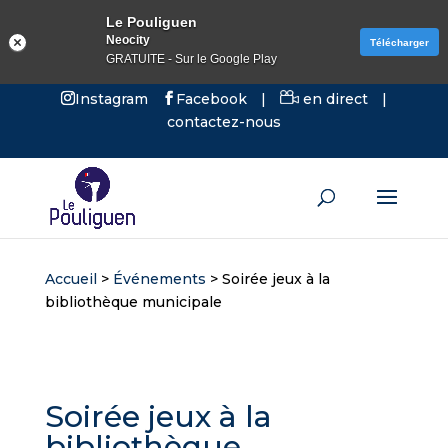
Le Pouliguen
Neocity
Télécharger
GRATUITE - Sur le Google Play
Instagram
Facebook
|
en direct
|
contactez-nous
Accueil
>
Événements
>
Soirée jeux à la
bibliothèque municipale
Soirée jeux à la
bibliothèque