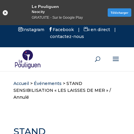
Le Pouliguen
Neocity
Télécharger
GRATUITE - Sur le Google Play
Instagram
Facebook
|
en direct
|
contactez-nous
Accueil
>
Événements
>
STAND
SENSIBILISATION « LES LAISSES DE MER » /
Annulé
STAND