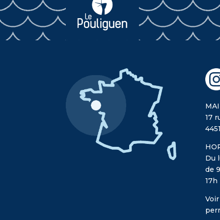
MAI
17 r
445
HOR
Du l
de 9
17h
Voir
per