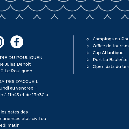
Campings du Pou
Office de touris
Cap Atlantique
RIE DU POULIGUEN
Port La Baule/Le
ue Jules Benoît
Open data du terr
10 Le Pouliguen
AIRES D'ACCUEIL
undi au vendredi :
h à 11h45 et de 13h30 à
 les dates des
manences état-civil du
edi matin