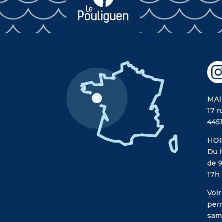
MAI
17 r
445
HOR
Du l
de 9
17h
Voir
per
sam