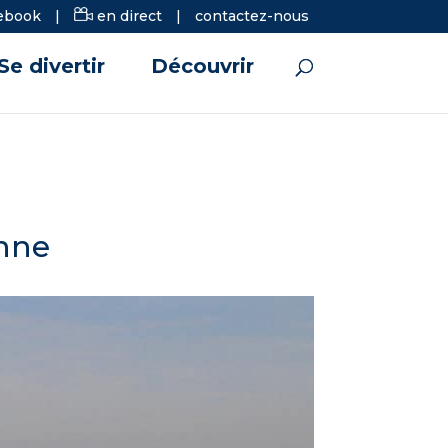
ebook
|
en direct
|
contactez-nous
Se divertir
Découvrir
Anne