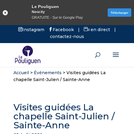
Le Pouliguen
Neocity
Télécharger
GRATUITE - Sur le Google Play
Instagram
Facebook
|
en direct
|
contactez-nous
Accueil
>
Événements
>
Visites guidées La
chapelle Saint-Julien / Sainte-Anne
Visites guidées La
chapelle Saint-Julien /
Sainte-Anne