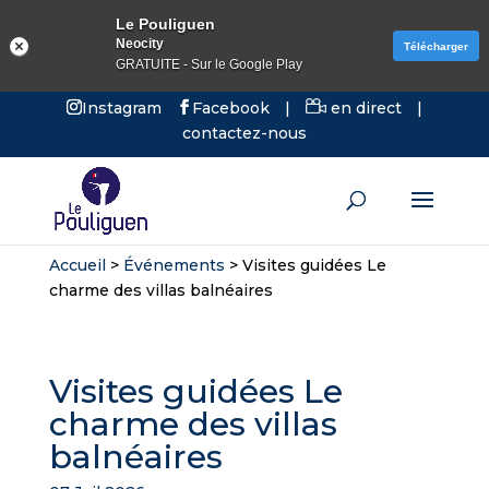
Le Pouliguen
Neocity
Télécharger
GRATUITE - Sur le Google Play
Instagram
Facebook
|
en direct
|
contactez-nous
Accueil
>
Événements
>
Visites guidées Le
charme des villas balnéaires
Visites guidées Le
charme des villas
balnéaires