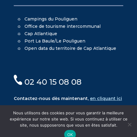
Campings du Pouliguen
Office de tourisme intercommunal
Cap Atlantique
Port La Baule/Le Pouliguen
Open data du territoire de Cap Atlantique
02 40 15 08 08
Contactez-nous dès maintenant,
en cliquant ici
Nous utilisons des cookies pour vous garantir la meilleure
expérience sur notre site web. Si vous continuez à utiliser ce
site, nous supposerons que vous en êtes satisfait.
© Mairie du Pouliguen - Création
Oniti
- Design
OK
MacKenzie
-
Mentions légales