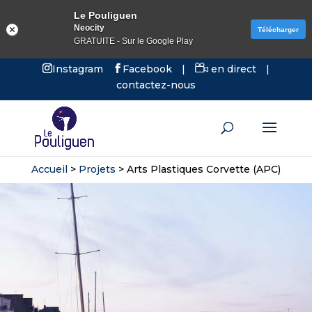
Le Pouliguen
Neocity
Télécharger
GRATUITE - Sur le Google Play
Instagram
Facebook
|
en direct
|
contactez-nous
Accueil
>
Projets
>
Arts Plastiques Corvette (APC)