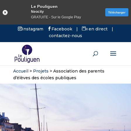
Le Pouliguen
Neocity
Télécharger
GRATUITE - Sur le Google Play
Instagram
Facebook
|
en direct
|
contactez-nous
Accueil
>
Projets
>
Association des parents
d’élèves des écoles publiques