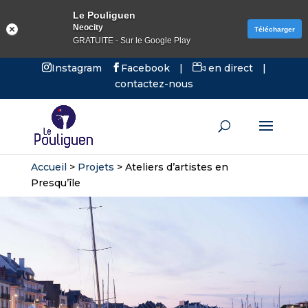
Le Pouliguen
Neocity
Télécharger
GRATUITE - Sur le Google Play
Instagram
Facebook
|
en direct
|
contactez-nous
Accueil
>
Projets
>
Ateliers d’artistes en
Presqu’île