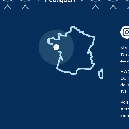
MAI
17 r
445
HOR
Du l
de 9
17h
Voir
per
sam