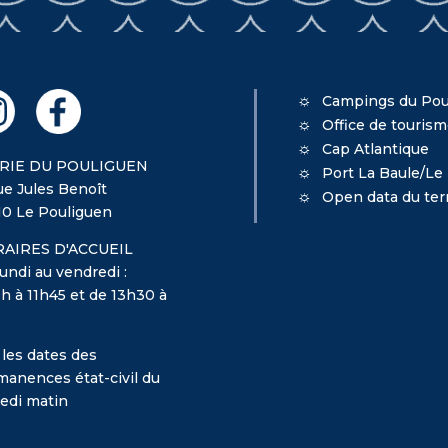
Campings du Pou
Office de touris
Cap Atlantique
RIE DU POULIGUEN
Port La Baule/Le
ue Jules Benoît
Open data du terr
10 Le Pouliguen
AIRES D'ACCUEIL
undi au vendredi :
h à 11h45 et de 13h30 à
 les dates des
manences état-civil du
edi matin