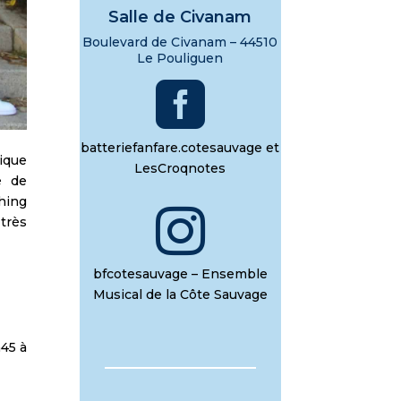
Salle de Civanam
Boulevard de Civanam – 44510
Le Pouliguen

batteriefanfare.cotesauvage et
sique
LesCroqnotes
é de
hing

 très
bfcotesauvage – Ensemble
Musical de la Côte Sauvage
h45 à