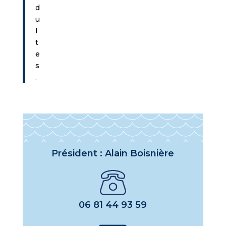
d
u
l
t
e
s
.
Président : Alain Boisnière
06 81 44 93 59