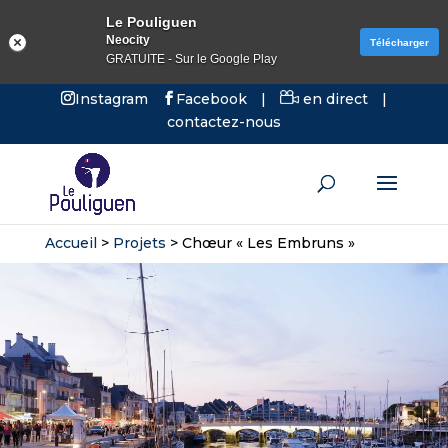
Le Pouliguen
Neocity
Télécharger
GRATUITE - Sur le Google Play
Instagram
Facebook
|
en direct
|
contactez-nous
Accueil
>
Projets
>
Chœur « Les Embruns »