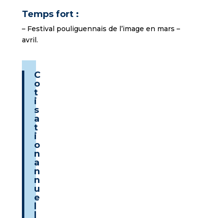
Temps fort :
– Festival pouliguennais de l’image en mars –
avril.
C
o
t
i
s
a
t
i
o
n
a
n
n
u
e
l
l