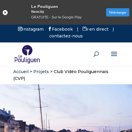
Le Pouliguen
Neocity
Télécharger
GRATUITE - Sur le Google Play
Instagram
Facebook
|
en direct
|
contactez-nous
Accueil
>
Projets
>
Club Vidéo Pouliguennais
(CVP)