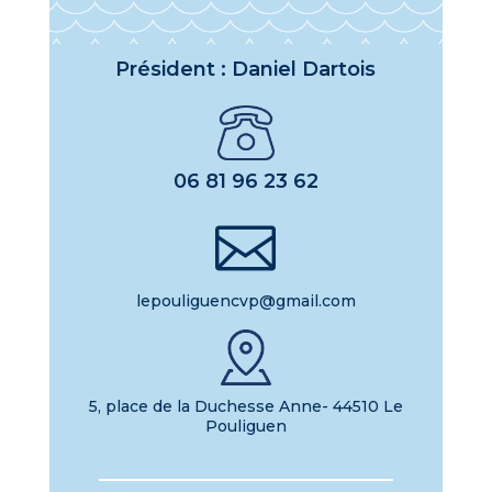
Président : Daniel Dartois
06 81 96 23 62

lepouliguencvp@gmail.com
5, place de la Duchesse Anne- 44510 Le
Pouliguen