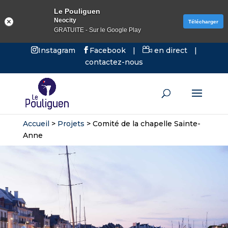
Le Pouliguen
Neocity
Télécharger
GRATUITE - Sur le Google Play
Instagram
Facebook
|
en direct
|
contactez-nous
Accueil
>
Projets
>
Comité de la chapelle Sainte-
Anne