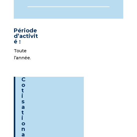
Période
d’activit
é :
Toute
l’année.
C
o
t
i
s
a
t
i
o
n
a