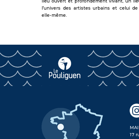
lieu ouvert et profondément vivant, un li
l’univers des artistes urbains et celui de 
elle-même.
MAI
17 r