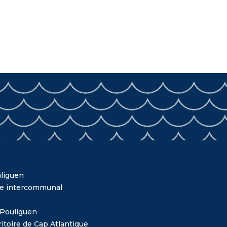
liguen
me intercommunal
 Pouliguen
itoire de Cap Atlantique