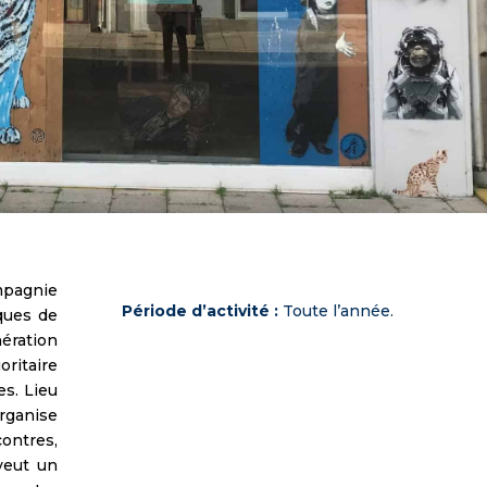
mpagnie
Période d’activité :
Toute l’année.
ques de
nération
itaire
es. Lieu
organise
ontres,
veut un