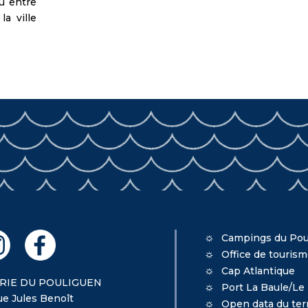
eu entre
la ville
Campings du Pou
Office de touris
Cap Atlantique
RIE DU POULIGUEN
Port La Baule/Le
ue Jules Benoît
Open data du terr