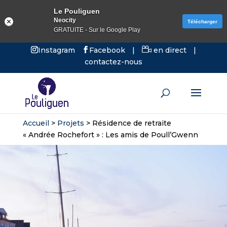
Le Pouliguen
Neocity
Télécharger
GRATUITE - Sur le Google Play
Instagram
Facebook
|
en direct
|
contactez-nous
Accueil
>
Projets
>
Résidence de retraite
« Andrée Rochefort » : Les amis de Poull’Gwenn