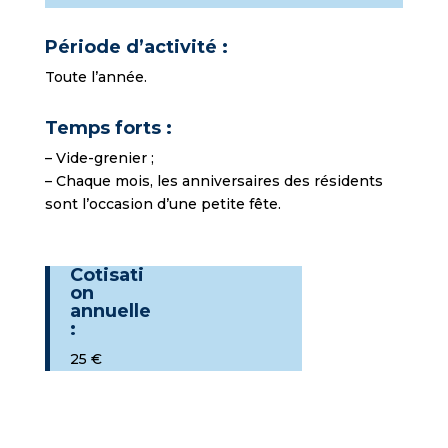
Période d’activité :
Toute l’année.
Temps forts :
– Vide-grenier ;
– Chaque mois, les anniversaires des résidents
sont l’occasion d’une petite fête.
Cotisati
on
annuelle
:
25 €