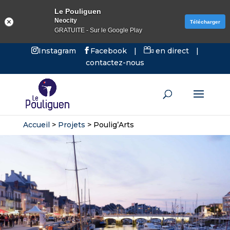
Le Pouliguen
Neocity
Télécharger
GRATUITE - Sur le Google Play
Instagram
Facebook
|
en direct
|
contactez-nous
Accueil
>
Projets
>
Poulig’Arts