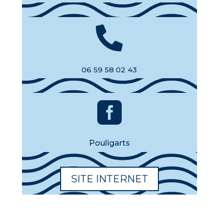

06 59 58 02 43

Pouligarts
SITE INTERNET