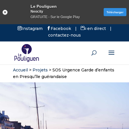
Le Pouliguen
Neocity
Télécharger
GRATUITE - Sur le Google Play
Instagram
Facebook
|
en direct
|
contactez-nous
Accueil
>
Projets
>
SOS Urgence Garde d’enfants
en Presqu’île guérandaise