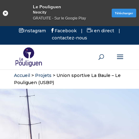
Le Pouliguen
Neocity
Télécharger
GRATUITE - Sur le Google Play
Instagram
Facebook
|
en direct
|
contactez-nous
Accueil
>
Projets
>
Union sportive La Baule – Le
Pouliguen (USBP)