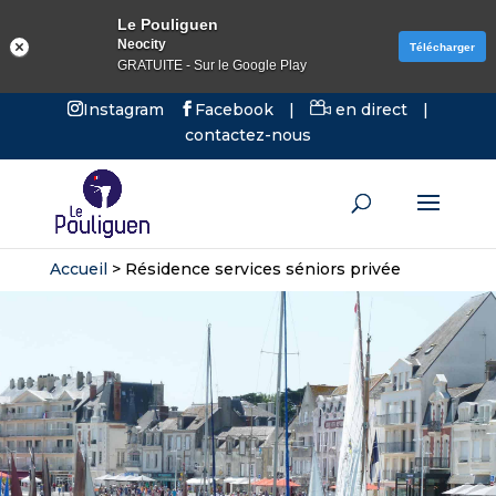
Le Pouliguen
Neocity
Télécharger
GRATUITE - Sur le Google Play
Instagram
Facebook
|
en direct
|
contactez-nous
Accueil
>
Résidence services séniors privée