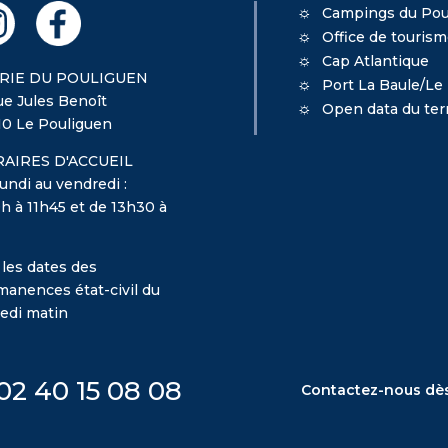
Campings du Pou
Office de touris
Cap Atlantique
RIE DU POULIGUEN
Port La Baule/Le
ue Jules Benoît
Open data du terr
10 Le Pouliguen
AIRES D'ACCUEIL
undi au vendredi :
h à 11h45 et de 13h30 à
 les dates des
manences état-civil du
edi matin
02 40 15 08 08
Contactez-nous dè