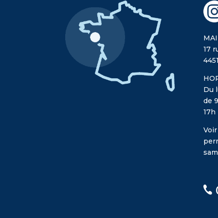
MAI
17 r
445
HOR
Du l
de 9
17h
Voir
per
sam