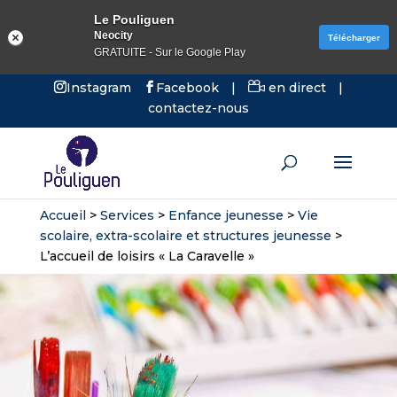
Le Pouliguen
Neocity
Télécharger
GRATUITE - Sur le Google Play
Instagram
Facebook
|
en direct
|
contactez-nous
Accueil
>
Services
>
Enfance jeunesse
>
Vie
scolaire, extra-scolaire et structures jeunesse
>
L’accueil de loisirs « La Caravelle »