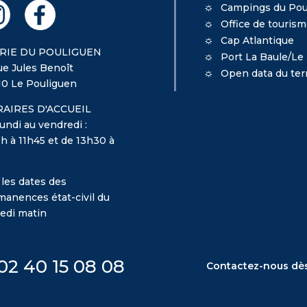
Campings du Pou
Office de touris
Cap Atlantique
RIE DU POULIGUEN
Port La Baule/Le
ue Jules Benoît
Open data du terr
10 Le Pouliguen
AIRES D'ACCUEIL
undi au vendredi :
h à 11h45 et de 13h30 à
 les dates des
manences état-civil du
edi matin
02 40 15 08 08
Contactez-nous dè