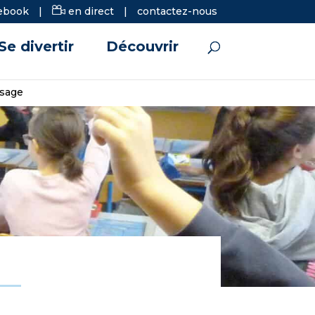
ebook
|
en direct
|
contactez-nous
Se divertir
Découvrir
esage