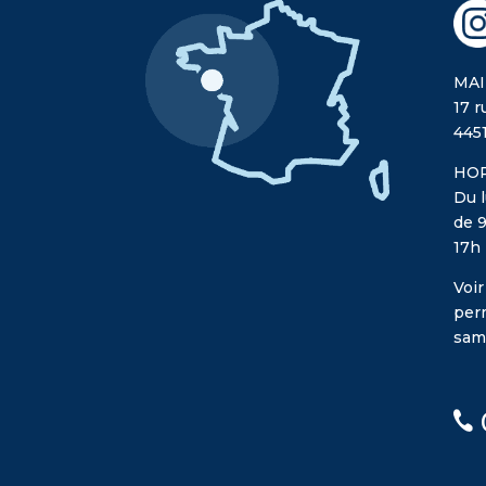
MAI
17 r
445
HOR
Du l
de 9
17h
Voir
per
sam