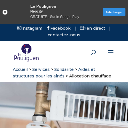
Le Pouliguen
Neocity
Télécharger
GRATUITE - Sur le Google Play
Instagram
Facebook
|
en direct
|
contactez-nous
Accueil
>
Services
>
Solidarité
>
Aides et
structures pour les aînés
>
Allocation chauffage