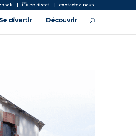
ebook
|
en direct
|
contactez-nous
Se divertir
Découvrir