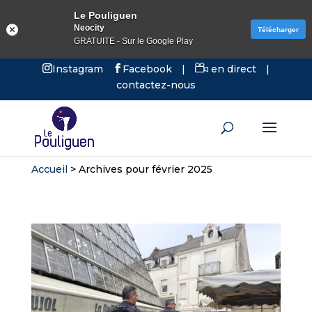
Le Pouliguen
Neocity
Télécharger
GRATUITE - Sur le Google Play
Instagram
Facebook
|
en direct
|
contactez-nous
Accueil
>
Archives pour février 2025