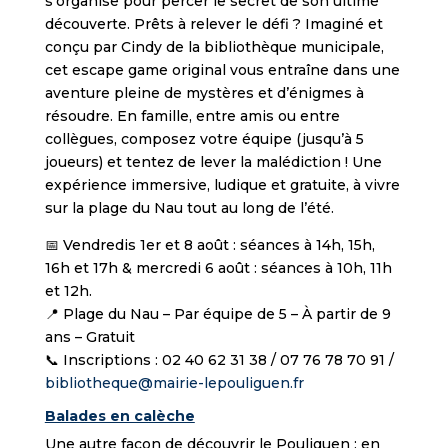
s’organise pour percer le secret de son ultime
découverte. Prêts à relever le défi ? Imaginé et
conçu par Cindy de la bibliothèque municipale,
cet escape game original vous entraîne dans une
aventure pleine de mystères et d’énigmes à
résoudre. En famille, entre amis ou entre
collègues, composez votre équipe (jusqu’à 5
joueurs) et tentez de lever la malédiction ! Une
expérience immersive, ludique et gratuite, à vivre
sur la plage du Nau tout au long de l’été.
📅 Vendredis 1er
et 8 août : séances à 14h, 15h,
16h et 17h & mercredi 6 août : séances à 10h, 11h
et 12h.
📍 Plage du Nau – Par équipe de 5 – À partir de 9
ans – Gratuit
📞 Inscriptions : 02 40 62 31 38 / 07 76 78 70 91 /
bibliotheque@mairie-lepouliguen.fr
Balades en calèche
Une autre façon de découvrir le Pouliguen : en