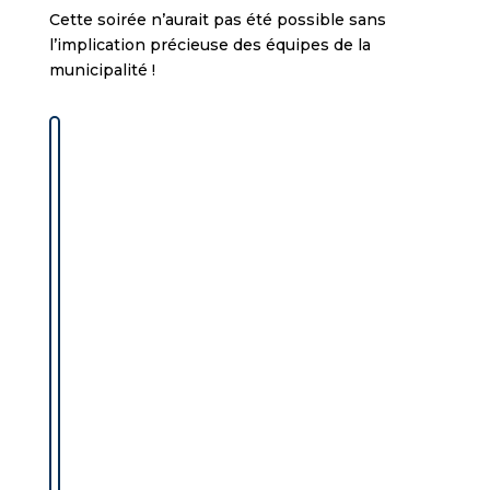
Cette soirée n’aurait pas été possible sans
l’implication précieuse des équipes de la
municipalité !
L
’
i
n
t
é
g
r
a
l
i
t
é
d
e