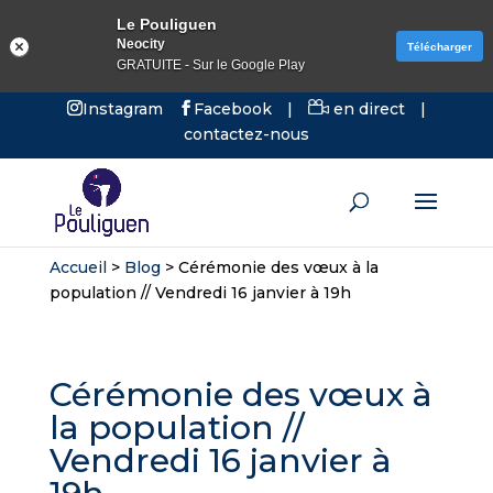
Le Pouliguen
Neocity
Télécharger
GRATUITE - Sur le Google Play
Instagram
Facebook
|
en direct
|
contactez-nous
Accueil
>
Blog
>
Cérémonie des vœux à la
population // Vendredi 16 janvier à 19h
Cérémonie des vœux à
la population //
Vendredi 16 janvier à