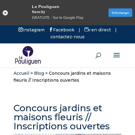
Le Pouliguen
Neocity
Télécharger
GRATUITE - Sur le Google Play
Instagram
Facebook
|
en direct
|
contactez-nous
Accueil
>
Blog
>
Concours jardins et maisons
fleuris // Inscriptions ouvertes
Concours jardins et
maisons fleuris //
Inscriptions ouvertes